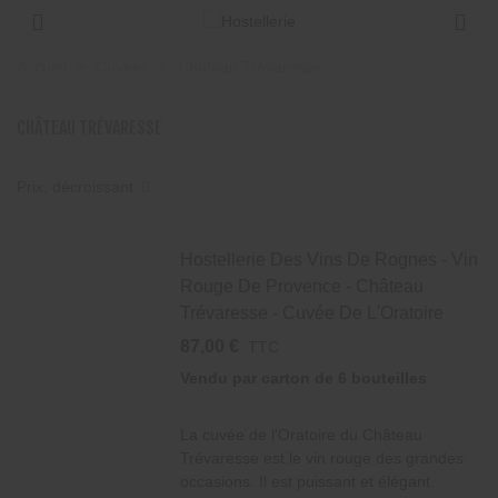
×
×
×
×
Accueil
>
Cuvées
>
Château Trévaresse
Ajouter à ma liste d'envies
((title))
((modalTitle))
Connexion
CHÂTEAU TRÉVARESSE
((confirmMessage))
Vous devez être connecté pour ajouter des
((label))
produits à votre liste d'envies.
add_circle_outline
Créer une nouvelle liste
Prix, décroissant
((cancelText))
((modalDeleteText))
((cancelText))
((loginText))
((cancelText))
((createText))
Hostellerie Des Vins De Rognes - Vin
Rouge De Provence - Château
Trévaresse - Cuvée De L'Oratoire
87,00 €
TTC
Vendu par carton de
6 bouteilles
La cuvée de l'Oratoire du Château
Trévaresse est le vin rouge des grandes
occasions. Il est puissant et élégant.