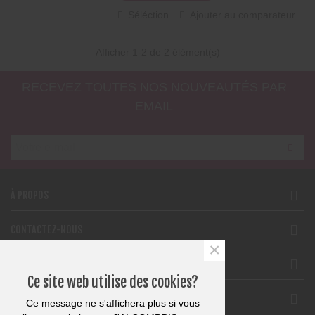
Séléction
Ajouter au comparateur
Afficher
1
-2 de 2 élément(s)
RECEVEZ TOUTES NOS NOUVEAUTÉS PAR
EMAIL
À PROPOS
CONTACTEZ-NOUS
×
SUPPORT
Ce site web utilise des cookies?
SUIVEZ-NOUS
Ce message ne s'affichera plus si vous