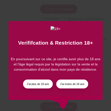
Ajouter au panier
Séléction
Ajouter au comparateur
Hostellerie Des Vins De Rognes - Vin
Verififcation & Restriction 18+
Rosé De Provence - Château
Trévaresse - Cuvée De L'Oratoire
49,80 €
TTC
En poursuivant sur ce site, je certifie avoir plus de 18 ans
et l'âge légal requis par la législation sur la vente et la
Vendu par carton de
6 bouteilles
consommation d’alcool dans mon pays de résidence.
La cuvée de l'Oratoire du Château
Trévaresse est le vin rosé des déjeuners
J'ai plus de 18 ans
J'ai moins de 18 ans
en famille du dimanche, frais, gourmand
comme on l'aime!
Ajouter au panier