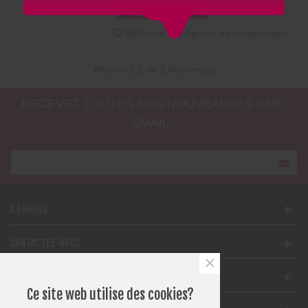
Ajouter au panier
Séléction
Ajouter au comparateur
Afficher
1
-2 de 2 élément(s)
RECEVEZ TOUTES NOS NOUVEAUTÉS PAR
EMAIL
À PROPOS
CONTACTEZ-NOUS
×
SUPPORT
Ce site web utilise des cookies?