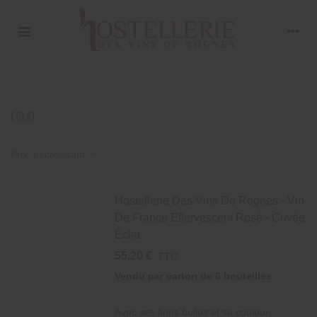
×
×
×
×
Ajouter à ma liste d'envies
((title))
((modalTitle))
Connexion
Accueil
>
Cuvées
>
Eclat
((confirmMessage))
Vous devez être connecté pour ajouter des
((label))
produits à votre liste d'envies.
add_circle_outline
Créer une nouvelle liste
ECLAT
((cancelText))
((modalDeleteText))
((cancelText))
((loginText))
((cancelText))
((createText))
Prix, décroissant
Hostellerie Des Vins De Rognes - Vin
De France Effervescent Rosé - Cuvée
Éclat
55,20 €
TTC
Vendu par carton de
6 bouteilles
Avec ses fines bulles et sa couleur