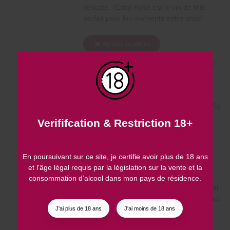
délicate, l'Éclat Rosé est le vin de fête
parfait pour les moments entre amis!
Ajouter au panier
Séléction
Ajouter au comparateur
Hostellerie Des Vins De Rognes - Vin
Mousseux De Qualité Méthode
Verififcation & Restriction 18+
Traditionnelle - Cuvée Éclat
55,20 €
TTC
En poursuivant sur ce site, je certifie avoir plus de 18 ans
Vendu par carton de
6 bouteilles
et l'âge légal requis par la législation sur la vente et la
consommation d’alcool dans mon pays de résidence.
La robe dorée et les fines bulles de l'Éclat
Blanc de Blancs en font le choix idéal pour
toutes les célébrations!
J'ai plus de 18 ans
J'ai moins de 18 ans