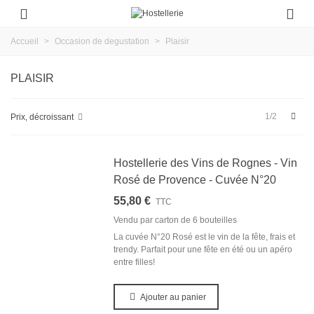
Accueil
>
Occasion de degustation
>
Plaisir
PLAISIR
Suiv
1/2
Prix, décroissant
Hostellerie des Vins de Rognes - Vin
Rosé de Provence - Cuvée N°20
55,80 €
TTC
Vendu par carton de
6 bouteilles
La cuvée N°20 Rosé est le vin de la fête, frais et
trendy. Parfait pour une fête en été ou un apéro
entre filles!
Ajouter au panier