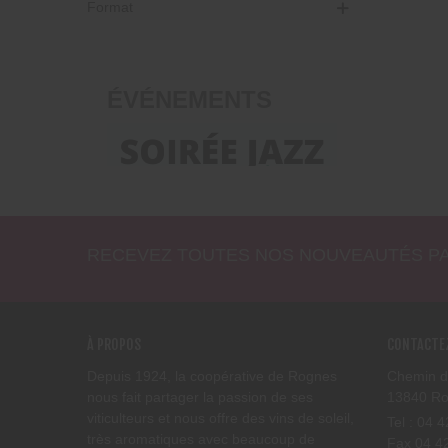
Format
ÉVÉNEMENTS
Voir Tous Les Événements
RECEVEZ TOUTES NOS NOUVEAUTÉS PA
À PROPOS
CONTACTE
Depuis 1924, la coopérative de Rognes
Chemin d
nous fait partager la passion de ses
13840 R
viticulteurs et nous offre des vins de soleil,
Tel : 04 
très aromatiques avec beaucoup de
Fax 04 4