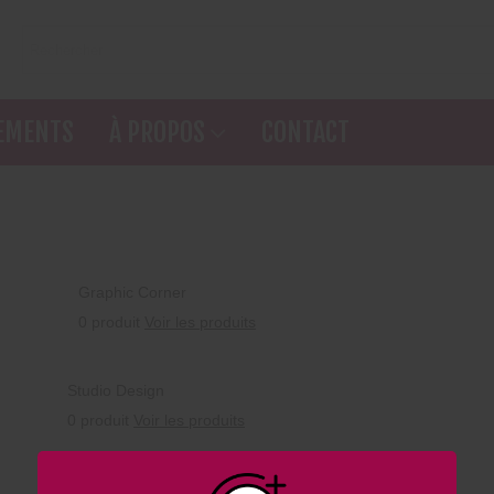
EMENTS
À PROPOS
CONTACT
Graphic Corner
0 produit
Voir les produits
Studio Design
0 produit
Voir les produits