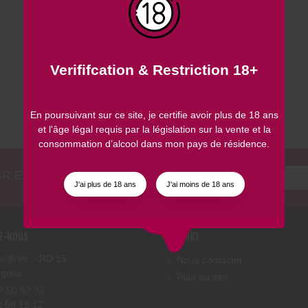
Verififcation & Restriction 18+
En poursuivant sur ce site, je certifie avoir plus de 18 ans
et l'âge légal requis par la législation sur la vente et la
consommation d’alcool dans mon pays de résidence.
R EMAIL
J'ai plus de 18 ans
J'ai moins de 18 ans
Z-NOUS
SUPPORT
e Brès – RD 15
Nous contacter
ognes
Plan du site
42 50 92 73
2 50 15 12