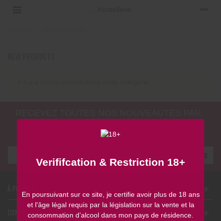
Accueil
>
New products
NEW PRODUCTS
Il n y a aucun produit dans cette catégorie.
RECEVEZ TOUTES NOS NOUVEAUTÉS PAR
EMAIL
Verififcation & Restriction 18+
À PROPOS
En poursuivant sur ce site, je certifie avoir plus de 18 ans
et l'âge légal requis par la législation sur la vente et la
CONTACTEZ-NOUS
consommation d’alcool dans mon pays de résidence.