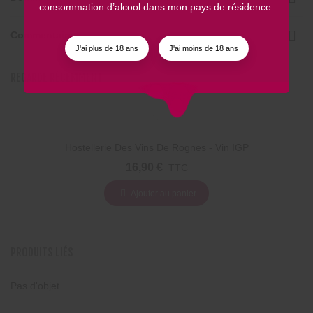
consommation d’alcool dans mon pays de résidence.
Commentaires
J'ai plus de 18 ans
J'ai moins de 18 ans
REGARDÉ RÉCEMMENT
Hostellerie Des Vins De Rognes - Vin IGP
Méditerrannée Rosé - BIB 5L
16,90 €
TTC
Ajouter au panier
PRODUITS LIÉS
Pas d'objet