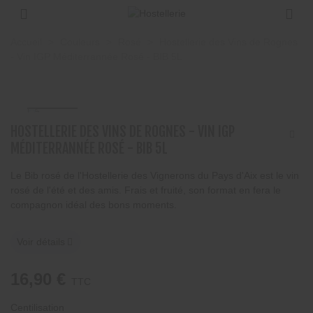
×
×
×
Accueil
>
Couleurs
>
Rosé
>
Hostellerie des Vins de Rognes
Ajouter à ma liste d'envies
((title))
Connexion
- Vin IGP Méditerrannée Rosé - BIB 5L
Vous devez être connecté pour ajouter des
((label))
produits à votre liste d'envies.
add_circle_outline
Créer une nouvelle liste
HOSTELLERIE DES VINS DE ROGNES - VIN IGP
((cancelText))
((loginText))
MÉDITERRANNÉE ROSÉ - BIB 5L
((cancelText))
((createText))
Le Bib rosé de l'Hostellerie des Vignerons du Pays d'Aix est le vin
rosé de l'été et des amis. Frais et fruité, son format en fera le
compagnon idéal des bons moments.
Voir détails
16,90 €
TTC
Centilisation