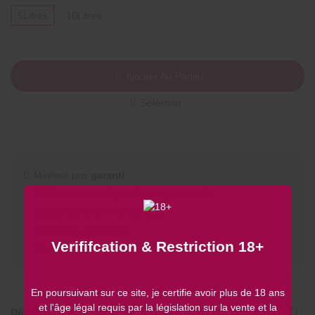
5Litres
10Litres
Ajouter Au Panier
Séléction
Meilleur prix
garanti
100% des vins
dégustés et approuvés
Disponible en
24H
Chez vous
Emballage anti-casse
Verififcation & Restriction 18+
Paiement
sécurisé
En poursuivant sur ce site, je certifie avoir plus de 18 ans
et l'âge légal requis par la législation sur la vente et la
Détails