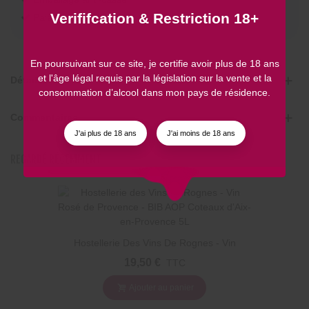
Verififcation & Restriction 18+
Paiement
sécurisé
En poursuivant sur ce site, je certifie avoir plus de 18 ans
et l'âge légal requis par la législation sur la vente et la
Détails
consommation d’alcool dans mon pays de résidence.
Commentaires
J'ai plus de 18 ans
J'ai moins de 18 ans
REGARDÉ RÉCEMMENT
Hostellerie Des Vins De Rognes - Vin
Rosé De Provence - BIB AOP Coteaux
19,50 €
TTC
D'Aix-En-Provence 5L
Ajouter au panier