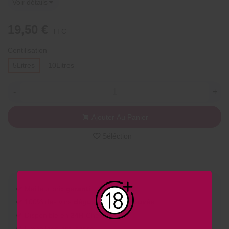
Voir détails
19,50 €
TTC
Centilisation
5Litres
10Litres
-
+
Ajouter Au Panier
Séléction
Meilleur prix
garanti
100% des vins
dégustés et approuvés
Disponible en
24H
Chez vous
Emballage anti-casse