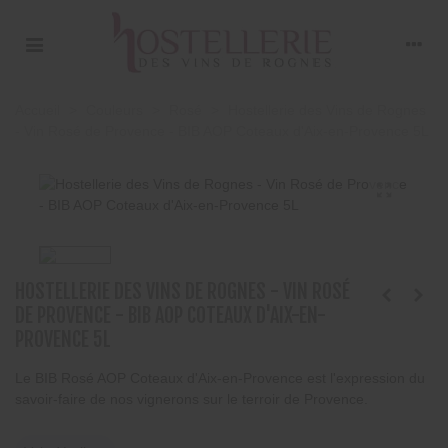
×
×
×
Ajouter à ma liste d'envies
((title))
Connexion
Accueil
>
Couleurs
>
Rosé
>
Hostellerie des Vins de Rognes
Vous devez être connecté pour ajouter des
((label))
- Vin Rosé de Provence - BIB AOP Coteaux d'Aix-en-Provence 5L
produits à votre liste d'envies.
add_circle_outline
Créer une nouvelle liste
((cancelText))
((loginText))
((cancelText))
((createText))
HOSTELLERIE DES VINS DE ROGNES - VIN ROSÉ
DE PROVENCE - BIB AOP COTEAUX D'AIX-EN-
PROVENCE 5L
Le BIB Rosé AOP Coteaux d'Aix-en-Provence est l'expression du
savoir-faire de nos vignerons sur le terroir de Provence.