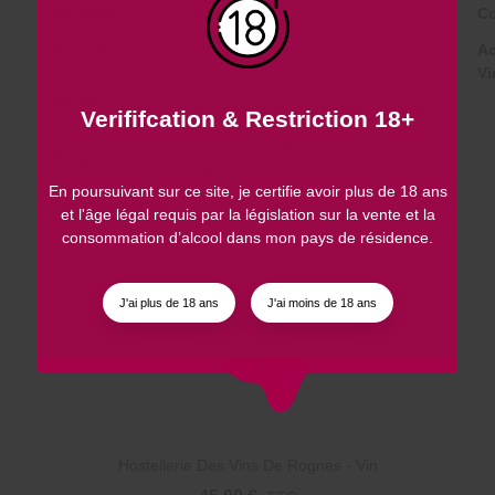
Par Goûts
Minéral.
Co
A L'oeil
Robe rose pâle.
Ac
Vi
Nez franc, floral et minéral, évoluant
Au Nez
vers des notes de menthe poivrée.
Verififcation & Restriction 18+
Rosé souple avec une belle
En Bouche
fraîcheur.
En poursuivant sur ce site, je certifie avoir plus de 18 ans
Température De
et l'âge légal requis par la législation sur la vente et la
8 – 10 °C
Service
consommation d’alcool dans mon pays de résidence.
J'ai plus de 18 ans
J'ai moins de 18 ans
Hostellerie Des Vins De Rognes - Vin
Ajouter au panier
Rosé De Provence - Cuvée Pierre De