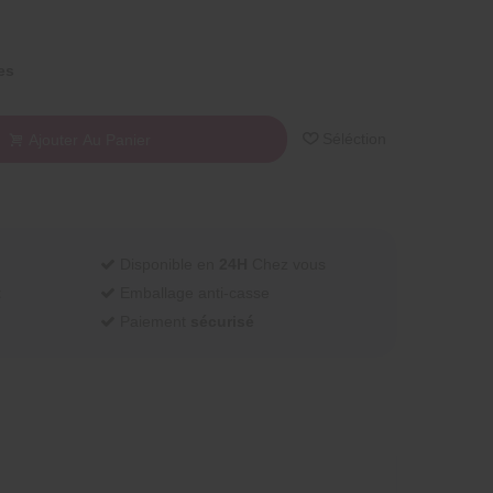
es
Séléction
Ajouter Au Panier
Disponible en
24H
Chez vous
t
Emballage anti-casse
Paiement
sécurisé