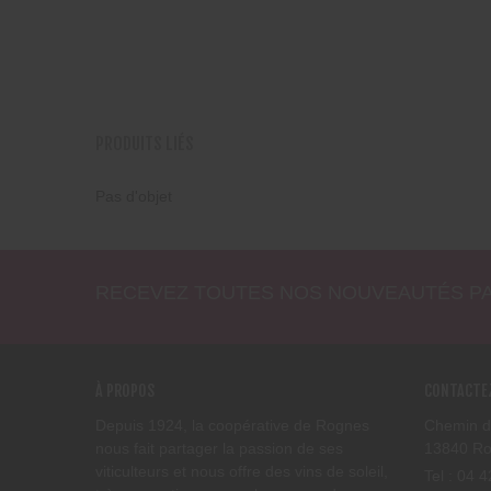
PRODUITS LIÉS
Pas d'objet
RECEVEZ TOUTES NOS NOUVEAUTÉS PA
À PROPOS
CONTACTE
Depuis 1924, la coopérative de Rognes
Chemin d
nous fait partager la passion de ses
13840 R
viticulteurs et nous offre des vins de soleil,
Tel : 04 