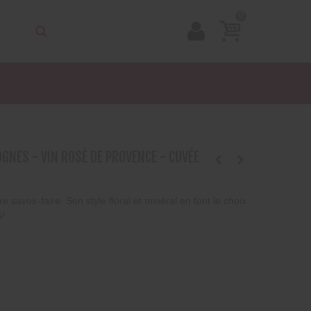
0
×
×
×
.
liste
t))
t))
OGNES - VIN ROSÉ DE PROVENCE - CUVÉE
e savoir-faire. Son style floral et minéral en font le choix
s!