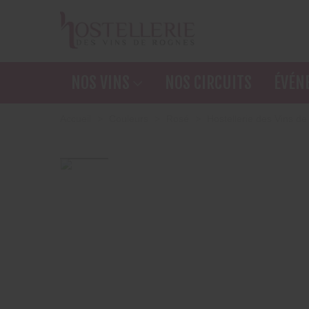
A
(
NOS VINS
NOS CIRCUITS
ÉVÉN
V
(
Accueil
>
Couleurs
>
Rosé
>
Hostellerie des Vins d