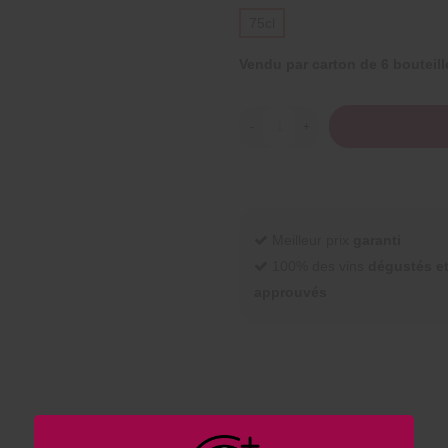
75cl
Vendu par carton de
6 bouteill
-
+
Meilleur prix
garanti
100% des vins
dégustés e
approuvés