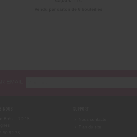
45,00 €
TTC
Taille
Vendu par carton de
6 bouteilles
R EMAIL
Z-NOUS
SUPPORT
e Brès – RD 15
Nous contacter
ognes
Plan du site
42 50 92 73