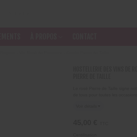
jouter à ma liste d'envies
(title))
Connexion
EMENTS
À PROPOS
CONTACT
ous devez être connecté pour ajouter des produits à votre liste d'envies
(label))
add_circle_outline
Créer une nouvelle 
e Rognes - Vin Rosé de Provence - Cuvée Pierre de Taille
((cancelText))
((loginTex
((cancelText))
((createTex
HOSTELLERIE DES VINS DE R
PIERRE DE TAILLE
Le rosé Pierre de Taille signe notr
de tous pour toutes les occasion
Voir détails
45,00 €
TTC
Centilisation