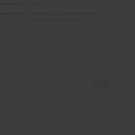
nservation
2 ans
cords Mets-
Volailles, cuisine méditerranéenne,
n
viandes à chair blanche.